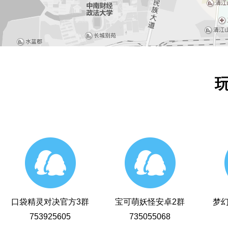
口袋精灵对决官方3群
宝可萌妖怪安卓2群
梦
753925605
735055068