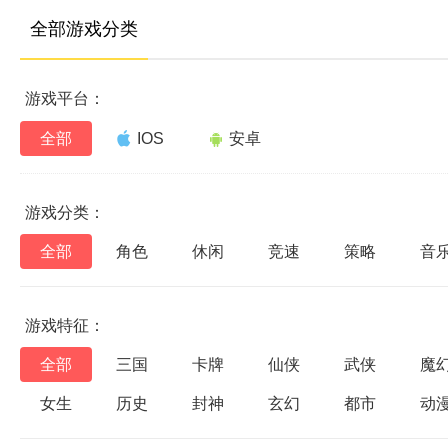
全部游戏分类
游戏平台：
全部
IOS
安卓
游戏分类：
全部
角色
休闲
竞速
策略
音
游戏特征：
全部
三国
卡牌
仙侠
武侠
魔
女生
历史
封神
玄幻
都市
动