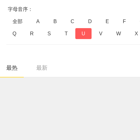
字母音序：
全部
A
B
C
D
E
F
Q
R
S
T
U
V
W
X
最热
最新