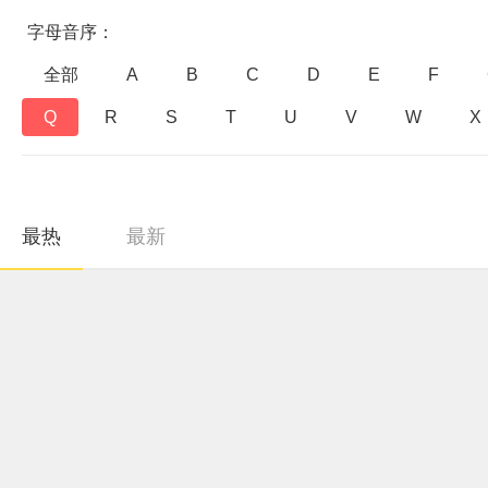
字母音序：
全部
A
B
C
D
E
F
Q
R
S
T
U
V
W
X
最热
最新