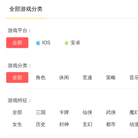
全部游戏分类
游戏平台：
全部
IOS
安卓
游戏分类：
全部
角色
休闲
竞速
策略
音
游戏特征：
全部
三国
卡牌
仙侠
武侠
魔
女生
历史
封神
玄幻
都市
动