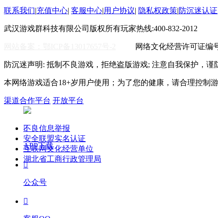
联系我们
|
充值中心
|
客服中心
|
用户协议
|
隐私权政策
|
防沉迷认证
武汉游戏群科技有限公司版权所有
玩家热线:400-832-2012
WO
网站备案：鄂ICP备13017657号-2
网络文化经营许可证编号:鄂
防沉迷声明: 抵制不良游戏，拒绝盗版游戏; 注意自我保护，谨
本网络游戏适合18+岁用户使用；为了您的健康，请合理控制
渠道合作平台
开放平台
不良信息举报

安全联盟实名认证
APP下载
互联网文化经营单位
湖北省工商行政管理局

公众号
