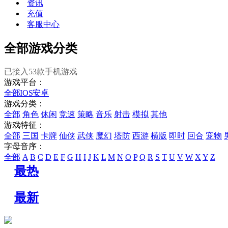
资讯
充值
客服中心
全部游戏分类
已接入
53
款手机游戏
游戏平台：
全部
IOS
安卓
游戏分类：
全部
角色
休闲
竞速
策略
音乐
射击
模拟
其他
游戏特征：
全部
三国
卡牌
仙侠
武侠
魔幻
塔防
西游
横版
即时
回合
宠物
字母音序：
全部
A
B
C
D
E
F
G
H
I
J
K
L
M
N
O
P
Q
R
S
T
U
V
W
X
Y
Z
最热
最新