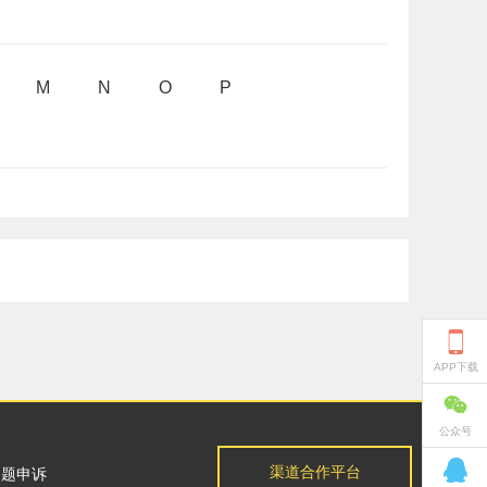
M
N
O
P

APP下载

公众号

渠道合作平台
问题申诉