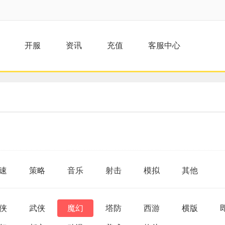
开服
资讯
充值
客服中心
速
策略
音乐
射击
模拟
其他
侠
武侠
魔幻
塔防
西游
横版