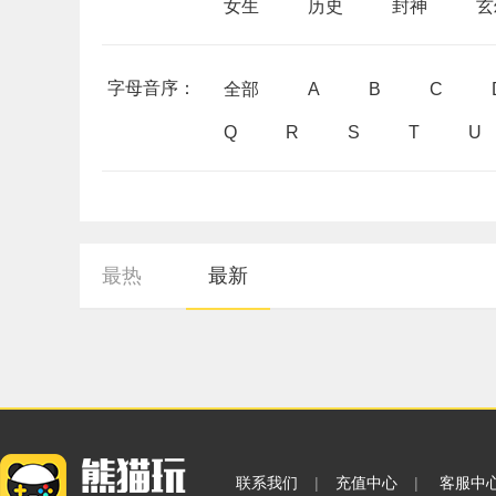
女生
历史
封神
玄
字母音序：
全部
A
B
C
Q
R
S
T
U
最热
最新
联系我们
|
充值中心
|
客服中