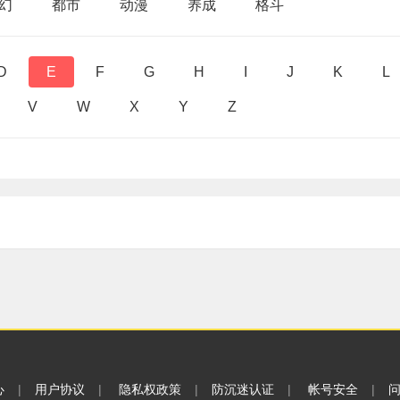
幻
都市
动漫
养成
格斗
D
E
F
G
H
I
J
K
L
V
W
X
Y
Z
心
|
用户协议
|
隐私权政策
|
防沉迷认证
|
帐号安全
|