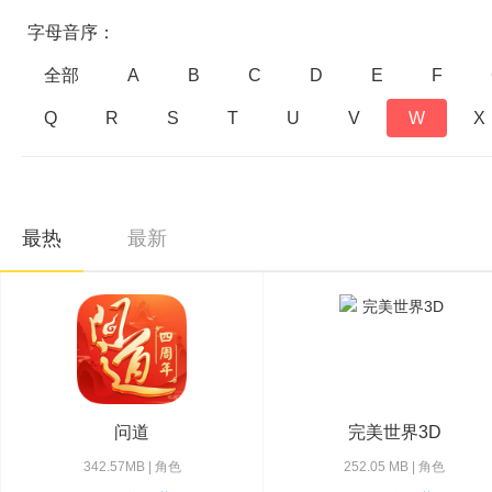
字母音序：
全部
A
B
C
D
E
F
Q
R
S
T
U
V
W
X
最热
最新
问道
完美世界3D
342.57MB | 角色
252.05 MB | 角色