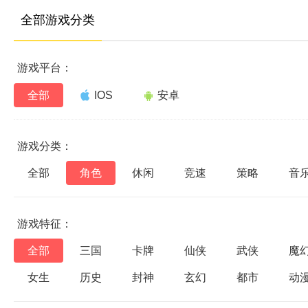
全部游戏分类
游戏平台：
全部
IOS
安卓
游戏分类：
全部
角色
休闲
竞速
策略
音
游戏特征：
全部
三国
卡牌
仙侠
武侠
魔
女生
历史
封神
玄幻
都市
动