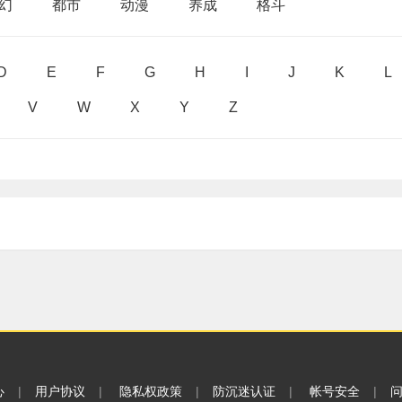
幻
都市
动漫
养成
格斗
D
E
F
G
H
I
J
K
L
V
W
X
Y
Z
心
|
用户协议
|
隐私权政策
|
防沉迷认证
|
帐号安全
|