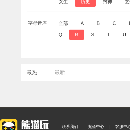
女生
历史
封神
玄
字母音序：
全部
A
B
C
Q
R
S
T
U
最热
最新
联系我们
|
充值中心
|
客服中