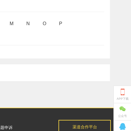
M
N
O
P

APP下载

公众号

渠道合作平台
问题申诉