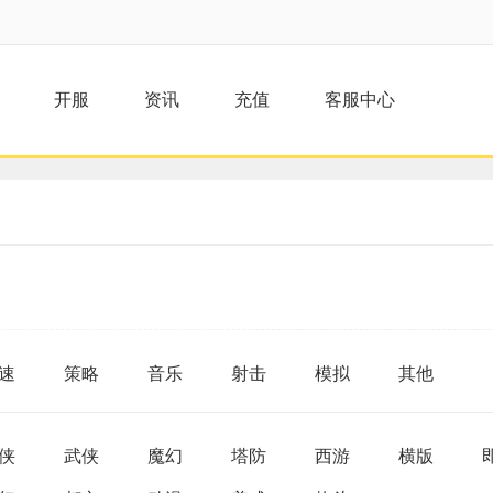
开服
资讯
充值
客服中心
速
策略
音乐
射击
模拟
其他
侠
武侠
魔幻
塔防
西游
横版