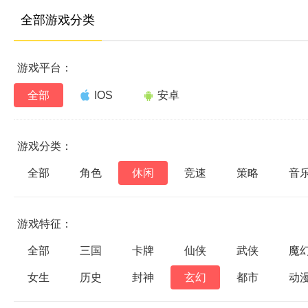
全部游戏分类
游戏平台：
全部
IOS
安卓
游戏分类：
全部
角色
休闲
竞速
策略
音
游戏特征：
全部
三国
卡牌
仙侠
武侠
魔
女生
历史
封神
玄幻
都市
动