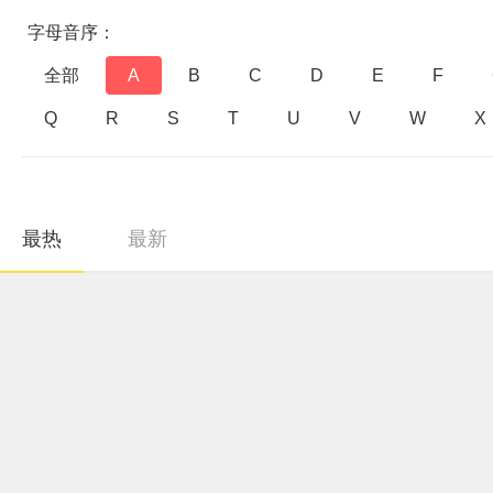
字母音序：
全部
A
B
C
D
E
F
Q
R
S
T
U
V
W
X
最热
最新