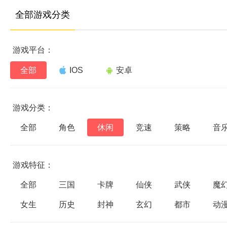
全部游戏分类
游戏平台：
全部
IOS
安卓
游戏分类：
全部
角色
休闲
竞速
策略
音
游戏特征：
全部
三国
卡牌
仙侠
武侠
魔
女生
历史
封神
玄幻
都市
动