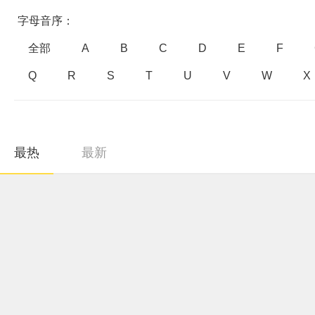
字母音序：
全部
A
B
C
D
E
F
Q
R
S
T
U
V
W
X
最热
最新