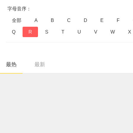
字母音序：
全部
A
B
C
D
E
F
Q
R
S
T
U
V
W
X
最热
最新