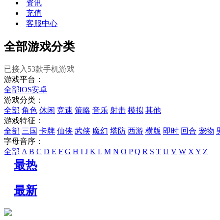
资讯
充值
客服中心
全部游戏分类
已接入
53
款手机游戏
游戏平台：
全部
IOS
安卓
游戏分类：
全部
角色
休闲
竞速
策略
音乐
射击
模拟
其他
游戏特征：
全部
三国
卡牌
仙侠
武侠
魔幻
塔防
西游
横版
即时
回合
宠物
字母音序：
全部
A
B
C
D
E
F
G
H
I
J
K
L
M
N
O
P
Q
R
S
T
U
V
W
X
Y
Z
最热
最新