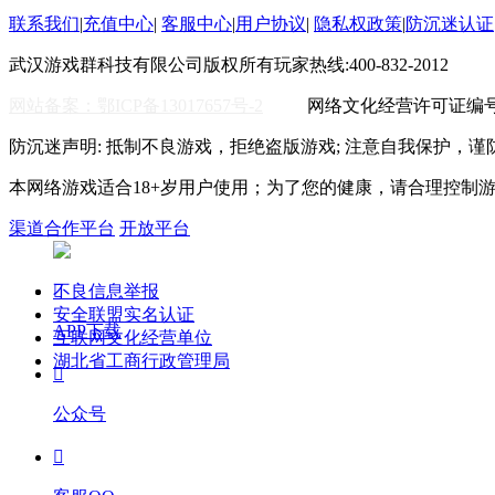
联系我们
|
充值中心
|
客服中心
|
用户协议
|
隐私权政策
|
防沉迷认证
武汉游戏群科技有限公司版权所有
玩家热线:400-832-2012
WO
网站备案：鄂ICP备13017657号-2
网络文化经营许可证编号:鄂
防沉迷声明: 抵制不良游戏，拒绝盗版游戏; 注意自我保护，谨
本网络游戏适合18+岁用户使用；为了您的健康，请合理控制
渠道合作平台
开放平台
不良信息举报

安全联盟实名认证
APP下载
互联网文化经营单位
湖北省工商行政管理局

公众号
