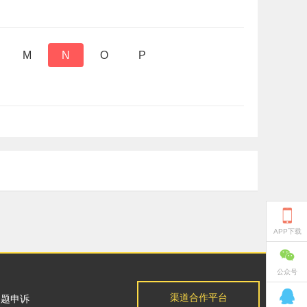
M
N
O
P

APP下载

公众号

渠道合作平台
问题申诉