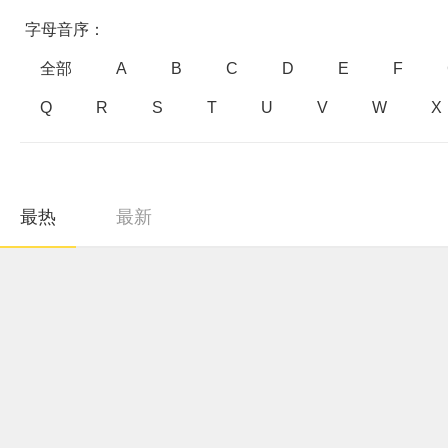
字母音序：
全部
A
B
C
D
E
F
Q
R
S
T
U
V
W
X
最热
最新