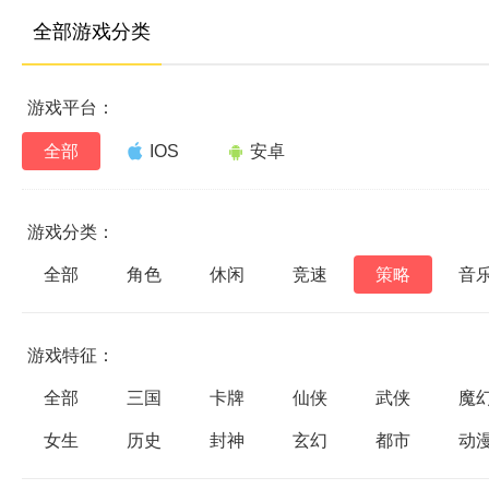
全部游戏分类
游戏平台：
全部
IOS
安卓
游戏分类：
全部
角色
休闲
竞速
策略
音
游戏特征：
全部
三国
卡牌
仙侠
武侠
魔
女生
历史
封神
玄幻
都市
动