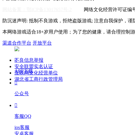
网站备案：鄂ICP备13017657号-2
网络文化经营许可证编号:鄂
防沉迷声明: 抵制不良游戏，拒绝盗版游戏; 注意自我保护，谨
本网络游戏适合18+岁用户使用；为了您的健康，请合理控制
渠道合作平台
开放平台
不良信息举报

安全联盟实名认证
APP下载
互联网文化经营单位
湖北省工商行政管理局

公众号

客服QQ
ios客服
安卓客服