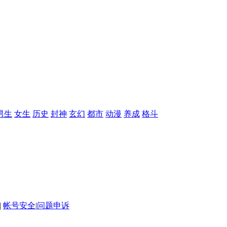
男生
女生
历史
封神
玄幻
都市
动漫
养成
格斗
|
帐号安全
|
问题申诉
NDER FUN (HK) LIMITED