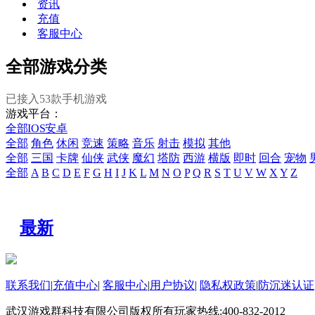
资讯
充值
客服中心
全部游戏分类
已接入
53
款手机游戏
游戏平台：
全部
IOS
安卓
全部
角色
休闲
竞速
策略
音乐
射击
模拟
其他
全部
三国
卡牌
仙侠
武侠
魔幻
塔防
西游
横版
即时
回合
宠物
全部
A
B
C
D
E
F
G
H
I
J
K
L
M
N
O
P
Q
R
S
T
U
V
W
X
Y
Z
最新
联系我们
|
充值中心
|
客服中心
|
用户协议
|
隐私权政策
|
防沉迷认证
武汉游戏群科技有限公司版权所有
玩家热线:400-832-2012
WO