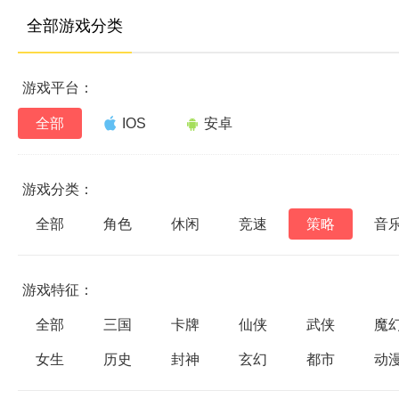
全部游戏分类
游戏平台：
全部
IOS
安卓
游戏分类：
全部
角色
休闲
竞速
策略
音
游戏特征：
全部
三国
卡牌
仙侠
武侠
魔
女生
历史
封神
玄幻
都市
动