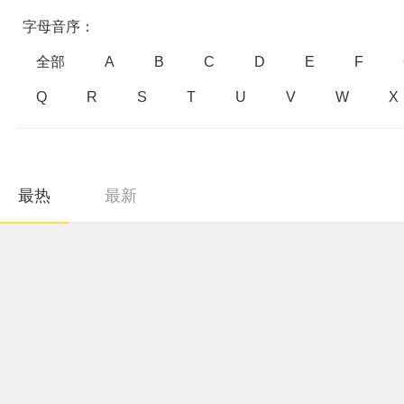
字母音序：
全部
A
B
C
D
E
F
Q
R
S
T
U
V
W
X
最热
最新