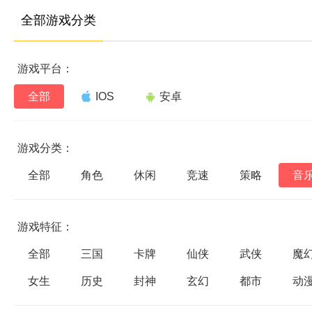
全部游戏分类
游戏平台：
全部
IOS
安卓
游戏分类：
全部
角色
休闲
竞速
策略
音
游戏特征：
全部
三国
卡牌
仙侠
武侠
魔
女生
历史
封神
玄幻
都市
动