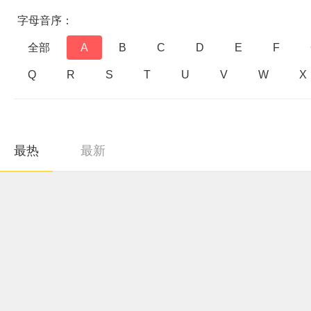
字母音序：
全部
A
B
C
D
E
F
Q
R
S
T
U
V
W
X
最热
最新