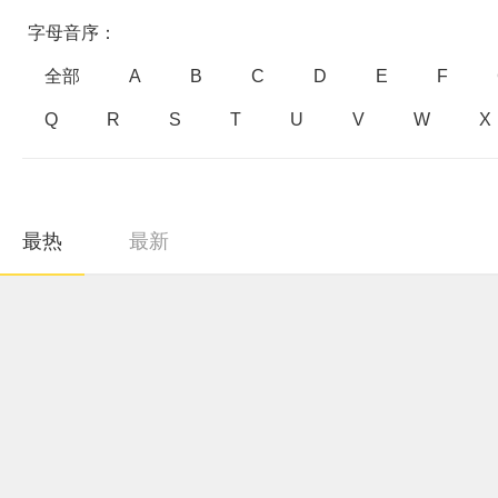
字母音序：
全部
A
B
C
D
E
F
Q
R
S
T
U
V
W
X
最热
最新