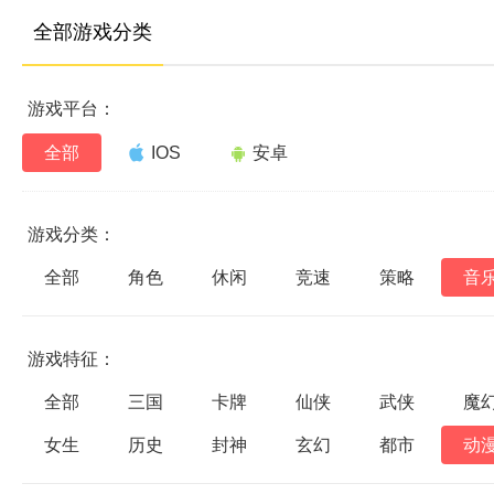
全部游戏分类
游戏平台：
全部
IOS
安卓
游戏分类：
全部
角色
休闲
竞速
策略
音
游戏特征：
全部
三国
卡牌
仙侠
武侠
魔
女生
历史
封神
玄幻
都市
动