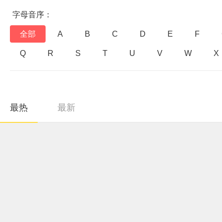
字母音序：
全部
A
B
C
D
E
F
Q
R
S
T
U
V
W
X
最热
最新