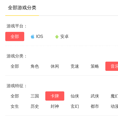
全部游戏分类
游戏平台：
全部
IOS
安卓
游戏分类：
全部
角色
休闲
竞速
策略
音
游戏特征：
全部
三国
卡牌
仙侠
武侠
魔
女生
历史
封神
玄幻
都市
动