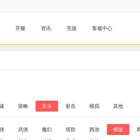
开服
资讯
充值
客服中心
速
策略
音乐
射击
模拟
其他
侠
武侠
魔幻
塔防
西游
横版