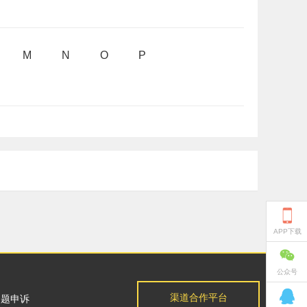
M
N
O
P

APP下载

公众号

渠道合作平台
问题申诉