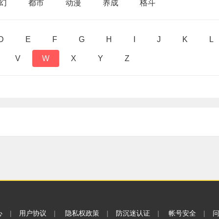
幻
都市
动漫
养成
格斗
D
E
F
G
H
I
J
K
L
V
W
X
Y
Z
心
|
用户协议
|
隐私权政策
|
防沉迷认证
|
帐号安全
|