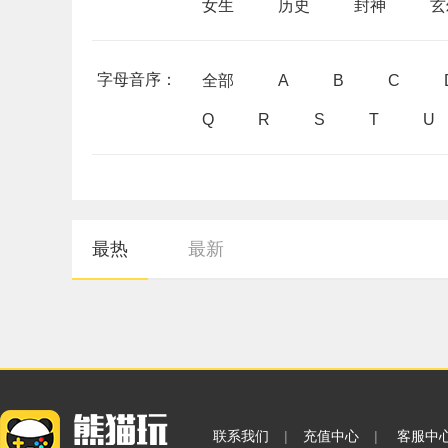
女生
历史
封神
玄
字母音序：
全部
A
B
C
Q
R
S
T
U
最热
最新
联系我们
|
充值中心
|
客服中