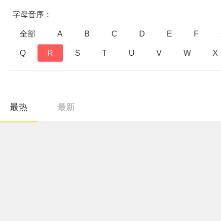
字母音序：
全部
A
B
C
D
E
F
Q
R
S
T
U
V
W
X
最热
最新