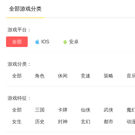
全部游戏分类
游戏平台：
全部
IOS
安卓
游戏分类：
全部
角色
休闲
竞速
策略
音
游戏特征：
全部
三国
卡牌
仙侠
武侠
魔
女生
历史
封神
玄幻
都市
动