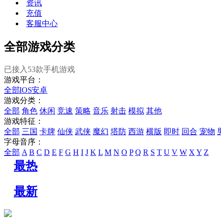
资讯
充值
客服中心
全部游戏分类
已接入
53
款手机游戏
游戏平台：
全部
IOS
安卓
游戏分类：
全部
角色
休闲
竞速
策略
音乐
射击
模拟
其他
游戏特征：
全部
三国
卡牌
仙侠
武侠
魔幻
塔防
西游
横版
即时
回合
宠物
字母音序：
全部
A
B
C
D
E
F
G
H
I
J
K
L
M
N
O
P
Q
R
S
T
U
V
W
X
Y
Z
最热
最新