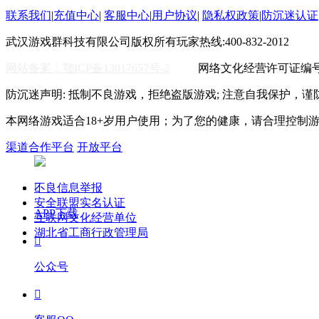
联系我们
|
充值中心
|
客服中心
|
用户协议
|
隐私权政策
|
防沉迷认证
武汉游戏群科技有限公司版权所有
玩家热线:400-832-2012
WO
网站备案：鄂ICP备13017657号-2
网络文化经营许可证编号:鄂
防沉迷声明: 抵制不良游戏，拒绝盗版游戏; 注意自我保护，谨
本网络游戏适合18+岁用户使用；为了您的健康，请合理控制
渠道合作平台
开放平台
不良信息举报

安全联盟实名认证
APP下载
互联网文化经营单位
湖北省工商行政管理局

公众号
