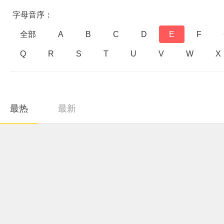
字母音序：
全部
A
B
C
D
E
F
Q
R
S
T
U
V
W
X
最热
最新