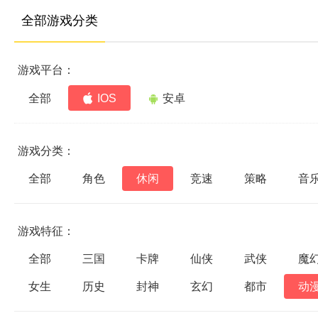
全部游戏分类
游戏平台：
全部
IOS
安卓
游戏分类：
全部
角色
休闲
竞速
策略
音
游戏特征：
全部
三国
卡牌
仙侠
武侠
魔
女生
历史
封神
玄幻
都市
动