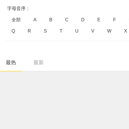
字母音序：
全部
A
B
C
D
E
F
Q
R
S
T
U
V
W
X
最热
最新