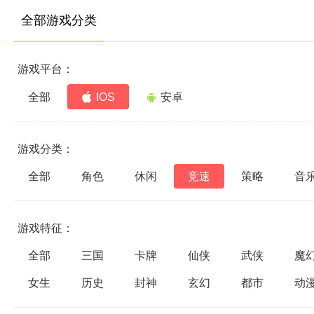
全部游戏分类
游戏平台：
全部
IOS
安卓
游戏分类：
全部
角色
休闲
竞速
策略
音
游戏特征：
全部
三国
卡牌
仙侠
武侠
魔
女生
历史
封神
玄幻
都市
动