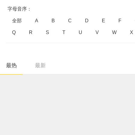
字母音序：
全部
A
B
C
D
E
F
Q
R
S
T
U
V
W
X
最热
最新