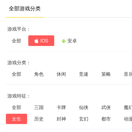
全部游戏分类
游戏平台：
全部
IOS
安卓
游戏分类：
全部
角色
休闲
竞速
策略
音
游戏特征：
全部
三国
卡牌
仙侠
武侠
魔
女生
历史
封神
玄幻
都市
动