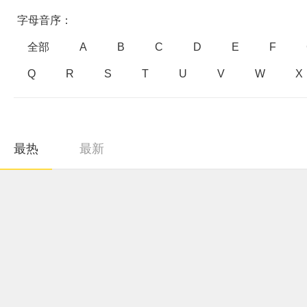
字母音序：
全部
A
B
C
D
E
F
Q
R
S
T
U
V
W
X
最热
最新