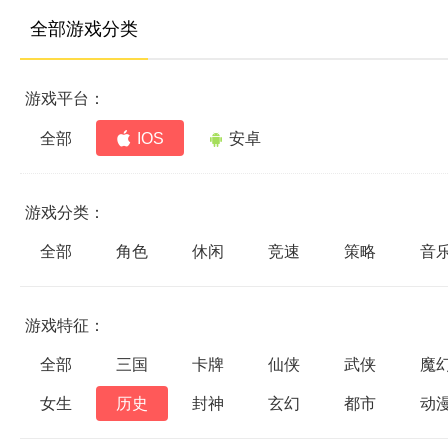
全部游戏分类
游戏平台：
全部
IOS
安卓
游戏分类：
全部
角色
休闲
竞速
策略
音
游戏特征：
全部
三国
卡牌
仙侠
武侠
魔
女生
历史
封神
玄幻
都市
动