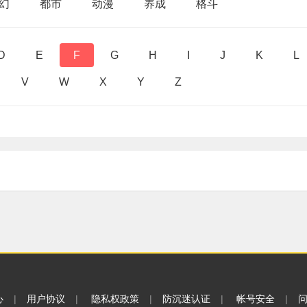
幻
都市
动漫
养成
格斗
D
E
F
G
H
I
J
K
L
V
W
X
Y
Z
心
|
用户协议
|
隐私权政策
|
防沉迷认证
|
帐号安全
|