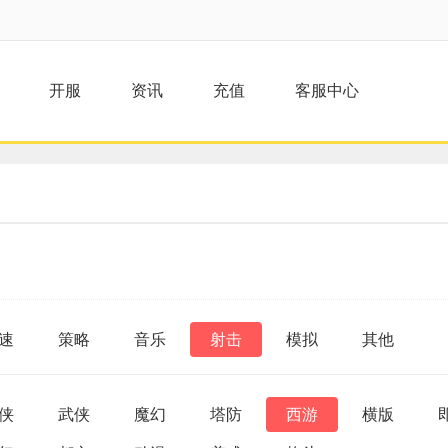
开服
资讯
充值
客服中心
速
策略
音乐
射击
模拟
其他
侠
武侠
魔幻
塔防
西游
横版