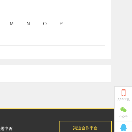
M
N
O
P

APP下载

公众号

渠道合作平台
问题申诉