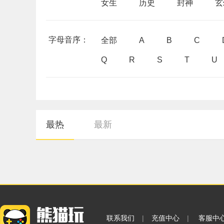
女生
历史
封神
玄
字母音序：
全部
A
B
C
Q
R
S
T
U
最热
最新
联系我们
|
充值中心
|
客服中