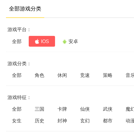
全部游戏分类
游戏平台：
全部
IOS
安卓
游戏分类：
全部
角色
休闲
竞速
策略
音
游戏特征：
全部
三国
卡牌
仙侠
武侠
魔
女生
历史
封神
玄幻
都市
动