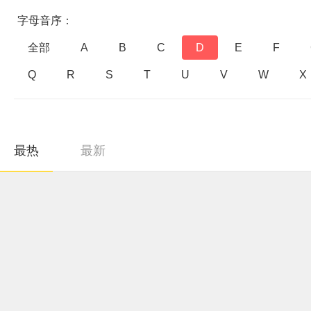
字母音序：
全部
A
B
C
D
E
F
Q
R
S
T
U
V
W
X
最热
最新