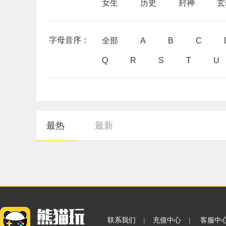
女生
历史
封神
玄
字母音序：
全部
A
B
C
Q
R
S
T
U
最热
最新
联系我们
|
充值中心
|
客服中