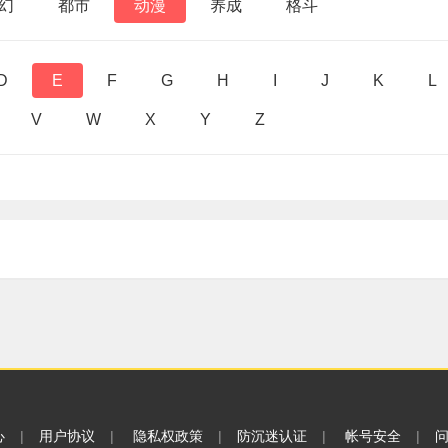
幻
都市
动漫
养成
格斗
D
E
F
G
H
I
J
K
L
V
W
X
Y
Z
心
|
用户协议
|
隐私权政策
|
防沉迷认证
|
帐号安全
|