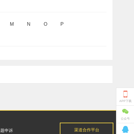
M
N
O
P

APP下载

公众号

渠道合作平台
问题申诉