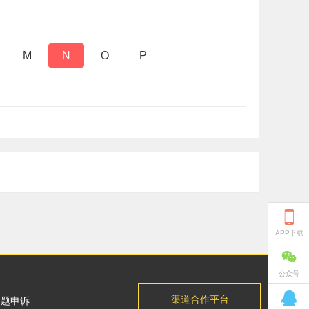
M
N
O
P

APP下载

公众号

渠道合作平台
问题申诉