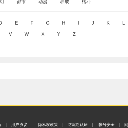
幻
都市
动漫
养成
格斗
D
E
F
G
H
I
J
K
L
V
W
X
Y
Z
心
|
用户协议
|
隐私权政策
|
防沉迷认证
|
帐号安全
|