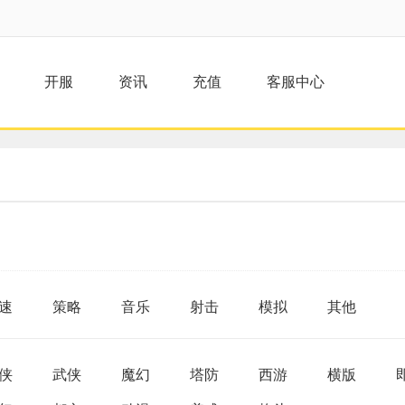
开服
资讯
充值
客服中心
速
策略
音乐
射击
模拟
其他
侠
武侠
魔幻
塔防
西游
横版