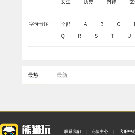
女生
历史
封神
玄
字母音序：
全部
A
B
C
Q
R
S
T
U
最热
最新
联系我们
|
充值中心
|
客服中