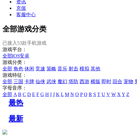
资讯
充值
客服中心
全部游戏分类
已接入
53
款手机游戏
游戏平台：
全部
IOS
安卓
游戏分类：
全部
角色
休闲
竞速
策略
音乐
射击
模拟
其他
游戏特征：
全部
三国
卡牌
仙侠
武侠
魔幻
塔防
西游
横版
即时
回合
宠物
字母音序：
全部
A
B
C
D
E
F
G
H
I
J
K
L
M
N
O
P
Q
R
S
T
U
V
W
X
Y
Z
最热
最新