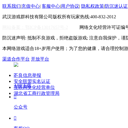
联系我们
|
充值中心
|
客服中心
|
用户协议
|
隐私权政策
|
防沉迷认证
武汉游戏群科技有限公司版权所有
玩家热线:400-832-2012
WO
网站备案：鄂ICP备13017657号-2
网络文化经营许可证编号:鄂
防沉迷声明: 抵制不良游戏，拒绝盗版游戏; 注意自我保护，谨
本网络游戏适合18+岁用户使用；为了您的健康，请合理控制
渠道合作平台
开放平台
不良信息举报

安全联盟实名认证
APP下载
互联网文化经营单位
湖北省工商行政管理局

公众号
