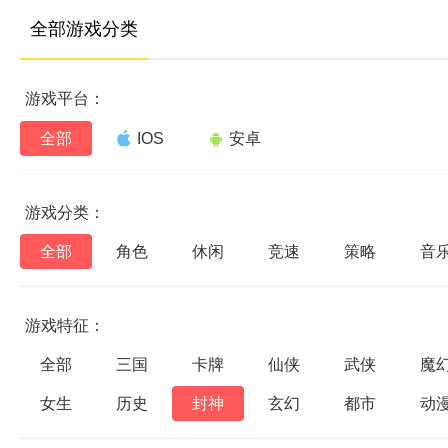
全部游戏分类
游戏平台：
全部
IOS
安卓
游戏分类：
全部
角色
休闲
竞速
策略
音
游戏特征：
全部
三国
卡牌
仙侠
武侠
魔
女生
历史
封神
玄幻
都市
动