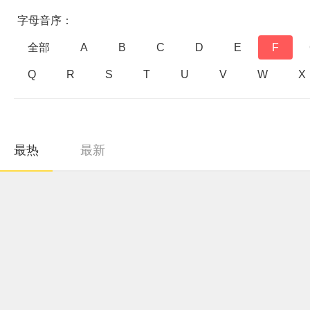
字母音序：
全部
A
B
C
D
E
F
Q
R
S
T
U
V
W
X
最热
最新