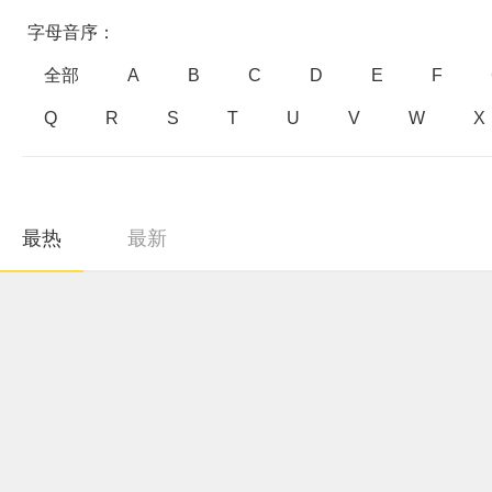
字母音序：
全部
A
B
C
D
E
F
Q
R
S
T
U
V
W
X
最热
最新