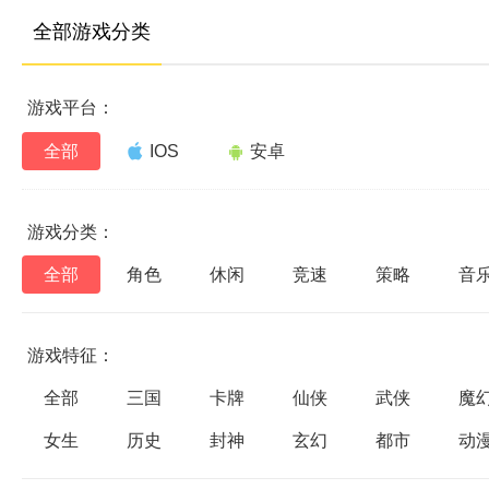
全部游戏分类
游戏平台：
全部
IOS
安卓
游戏分类：
全部
角色
休闲
竞速
策略
音
游戏特征：
全部
三国
卡牌
仙侠
武侠
魔
女生
历史
封神
玄幻
都市
动