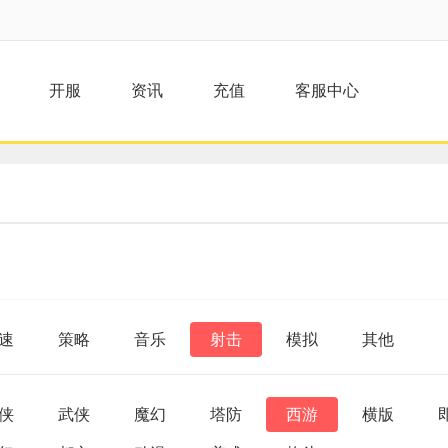
开服
资讯
充值
客服中心
速
策略
音乐
射击
模拟
其他
侠
武侠
魔幻
塔防
西游
横版