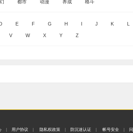
幻
都市
动漫
养成
格斗
D
E
F
G
H
I
J
K
L
V
W
X
Y
Z
心
|
用户协议
|
隐私权政策
|
防沉迷认证
|
帐号安全
|