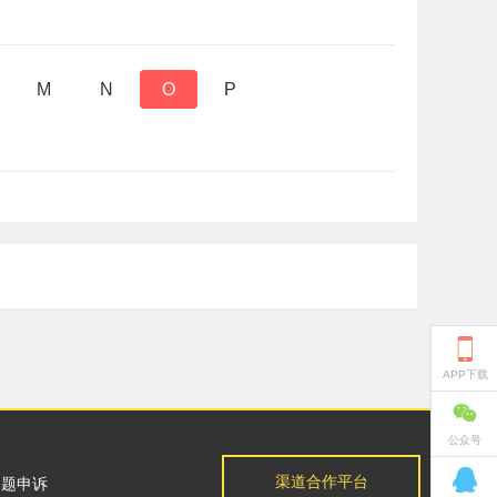
M
N
O
P

APP下载

公众号

渠道合作平台
问题申诉