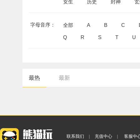
女生
历史
封神
玄
字母音序：
全部
A
B
C
Q
R
S
T
U
最热
最新
联系我们
|
充值中心
|
客服中