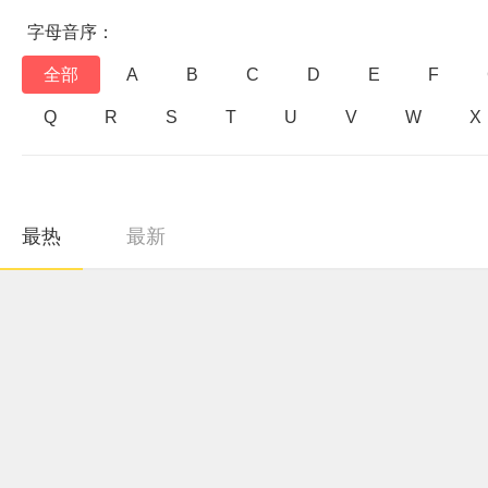
字母音序：
全部
A
B
C
D
E
F
Q
R
S
T
U
V
W
X
最热
最新