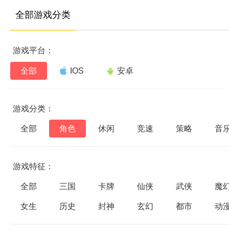
全部游戏分类
游戏平台：
全部
IOS
安卓
游戏分类：
全部
角色
休闲
竞速
策略
音
游戏特征：
全部
三国
卡牌
仙侠
武侠
魔
女生
历史
封神
玄幻
都市
动