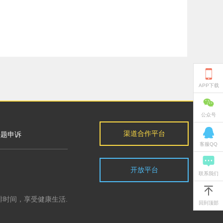

APP下载

公众号

渠道合作平台
问题申诉
客服QQ

开放平台
联系我们

排时间，享受健康生活.
回到顶部