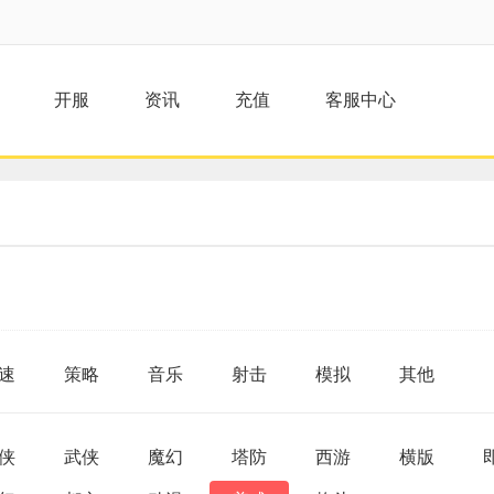
开服
资讯
充值
客服中心
速
策略
音乐
射击
模拟
其他
侠
武侠
魔幻
塔防
西游
横版