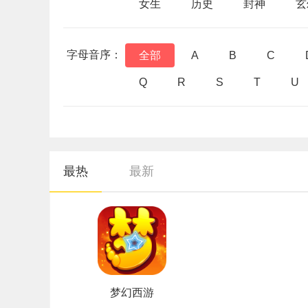
女生
历史
封神
玄
字母音序：
全部
A
B
C
Q
R
S
T
U
最热
最新
梦幻西游