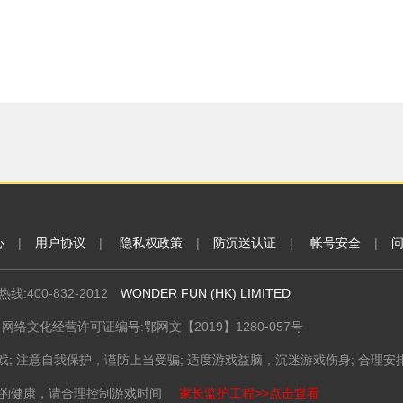
心
|
用户协议
|
隐私权政策
|
防沉迷认证
|
帐号安全
|
线:400-832-2012
WONDER FUN (HK) LIMITED
网络文化经营许可证编号:鄂网文【2019】1280-057号
戏; 注意自我保护，谨防上当受骗; 适度游戏益脑，沉迷游戏伤身; 合理安
您的健康，请合理控制游戏时间
家长监护工程>>点击查看