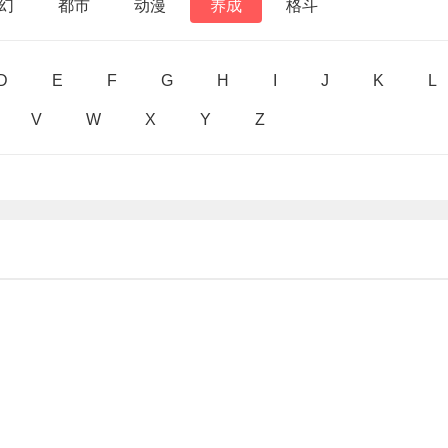
幻
都市
动漫
养成
格斗
D
E
F
G
H
I
J
K
L
V
W
X
Y
Z