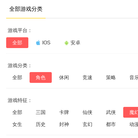
全部游戏分类
游戏平台：
全部
IOS
安卓
游戏分类：
全部
角色
休闲
竞速
策略
音
游戏特征：
全部
三国
卡牌
仙侠
武侠
魔
女生
历史
封神
玄幻
都市
动