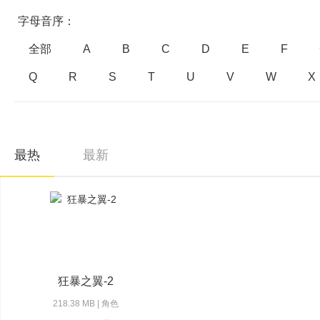
字母音序：
全部
A
B
C
D
E
F
Q
R
S
T
U
V
W
X
最热
最新
狂暴之翼-2
218.38 MB | 角色