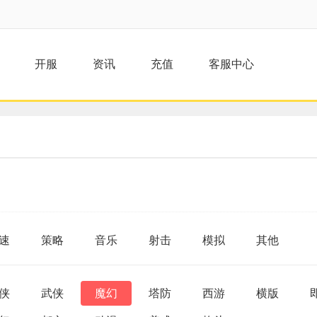
开服
资讯
充值
客服中心
速
策略
音乐
射击
模拟
其他
侠
武侠
魔幻
塔防
西游
横版