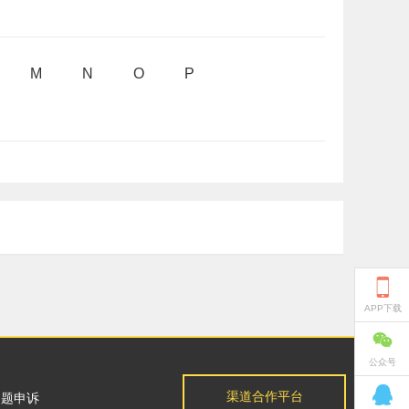
M
N
O
P

APP下载

公众号

渠道合作平台
问题申诉