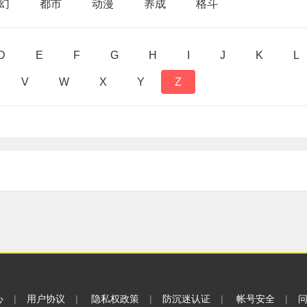
幻
都市
动漫
养成
格斗
D
E
F
G
H
I
J
K
L
V
W
X
Y
Z
心
|
用户协议
|
隐私权政策
|
防沉迷认证
|
帐号安全
|