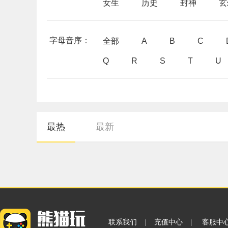
女生
历史
封神
玄
字母音序：
全部
A
B
C
Q
R
S
T
U
最热
最新
联系我们
|
充值中心
|
客服中