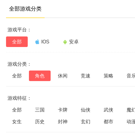
全部游戏分类
游戏平台：
全部
IOS
安卓
游戏分类：
全部
角色
休闲
竞速
策略
音
游戏特征：
全部
三国
卡牌
仙侠
武侠
魔
女生
历史
封神
玄幻
都市
动