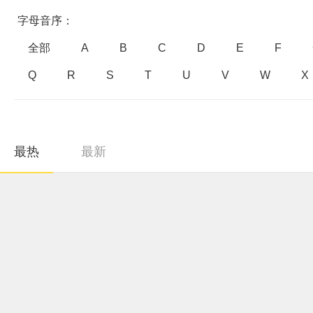
字母音序：
全部
A
B
C
D
E
F
Q
R
S
T
U
V
W
X
最热
最新