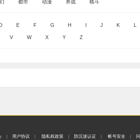
幻
都市
动漫
养成
格斗
D
E
F
G
H
I
J
K
L
V
W
X
Y
Z
心
|
用户协议
|
隐私权政策
|
防沉迷认证
|
帐号安全
|