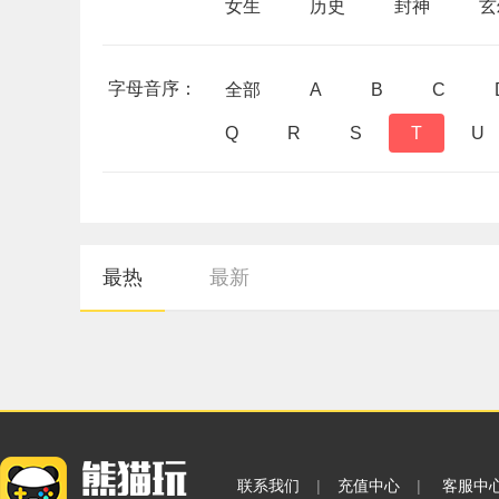
女生
历史
封神
玄
字母音序：
全部
A
B
C
Q
R
S
T
U
最热
最新
联系我们
|
充值中心
|
客服中