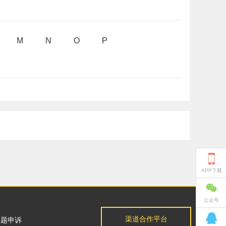
M
N
O
P

APP下载

公众号

渠道合作平台
问题申诉