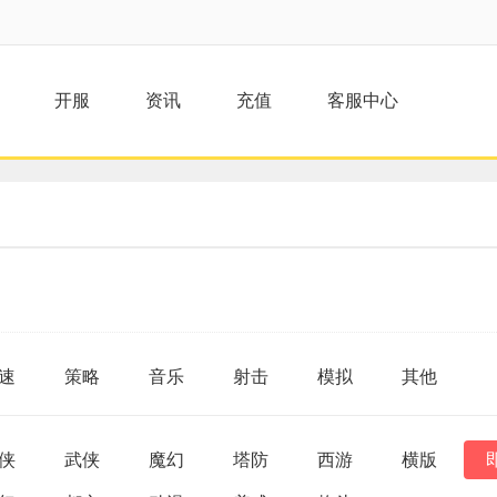
开服
资讯
充值
客服中心
速
策略
音乐
射击
模拟
其他
侠
武侠
魔幻
塔防
西游
横版