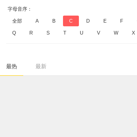
字母音序：
全部
A
B
C
D
E
F
Q
R
S
T
U
V
W
X
最热
最新