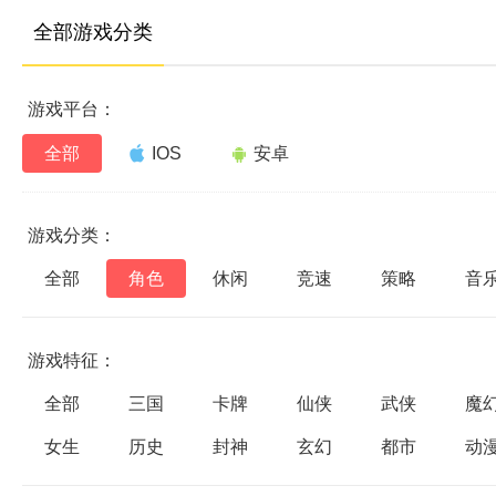
全部游戏分类
游戏平台：
全部
IOS
安卓
游戏分类：
全部
角色
休闲
竞速
策略
音
游戏特征：
全部
三国
卡牌
仙侠
武侠
魔
女生
历史
封神
玄幻
都市
动