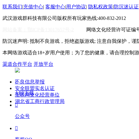
联系我们
|
充值中心
|
客服中心
|
用户协议
|
隐私权政策
|
防沉迷认证
武汉游戏群科技有限公司版权所有
玩家热线:400-832-2012
WO
网站备案：鄂ICP备13017657号-2
网络文化经营许可证编号:鄂
防沉迷声明: 抵制不良游戏，拒绝盗版游戏; 注意自我保护，谨
本网络游戏适合18+岁用户使用；为了您的健康，请合理控制
渠道合作平台
开放平台
不良信息举报

安全联盟实名认证
APP下载
互联网文化经营单位
湖北省工商行政管理局

公众号
