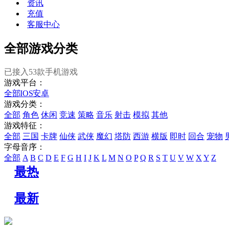
资讯
充值
客服中心
全部游戏分类
已接入
53
款手机游戏
游戏平台：
全部
IOS
安卓
游戏分类：
全部
角色
休闲
竞速
策略
音乐
射击
模拟
其他
游戏特征：
全部
三国
卡牌
仙侠
武侠
魔幻
塔防
西游
横版
即时
回合
宠物
字母音序：
全部
A
B
C
D
E
F
G
H
I
J
K
L
M
N
O
P
Q
R
S
T
U
V
W
X
Y
Z
最热
最新