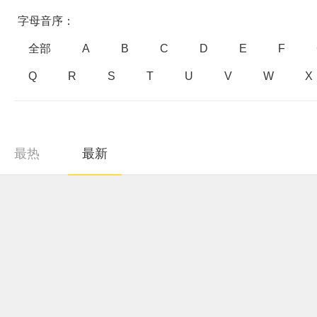
字母音序：
全部
A
B
C
D
E
F
Q
R
S
T
U
V
W
X
最热
最新