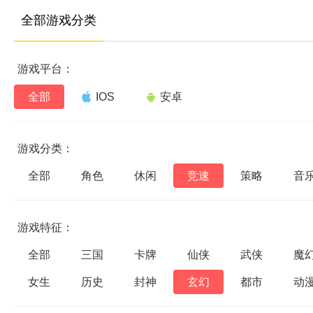
全部游戏分类
游戏平台：
全部
IOS
安卓
游戏分类：
全部
角色
休闲
竞速
策略
音
游戏特征：
全部
三国
卡牌
仙侠
武侠
魔
女生
历史
封神
玄幻
都市
动