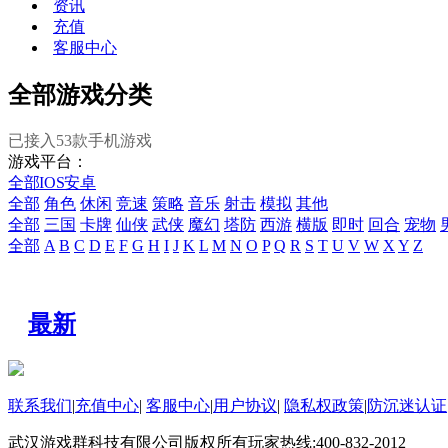
资讯
充值
客服中心
全部游戏分类
已接入
53
款手机游戏
游戏平台：
全部
IOS
安卓
全部
角色
休闲
竞速
策略
音乐
射击
模拟
其他
全部
三国
卡牌
仙侠
武侠
魔幻
塔防
西游
横版
即时
回合
宠物
全部
A
B
C
D
E
F
G
H
I
J
K
L
M
N
O
P
Q
R
S
T
U
V
W
X
Y
Z
最新
联系我们
|
充值中心
|
客服中心
|
用户协议
|
隐私权政策
|
防沉迷认证
武汉游戏群科技有限公司版权所有
玩家热线:400-832-2012
WO