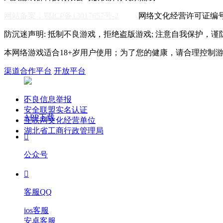
网站备案：鄂ICP备13017657号-2
网络文化经营许可证编号:鄂
防沉迷声明: 抵制不良游戏，拒绝盗版游戏; 注意自我保护，谨
本网络游戏适合18+岁用户使用；为了您的健康，请合理控制
渠道合作平台
开放平台
不良信息举报

安全联盟实名认证
APP下载
互联网文化经营单位
湖北省工商行政管理局

公众号

客服QQ
ios客服
安卓客服