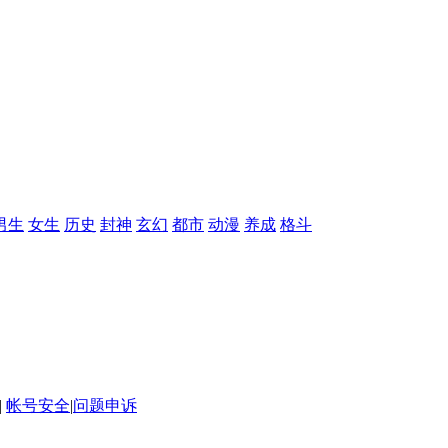
男生
女生
历史
封神
玄幻
都市
动漫
养成
格斗
|
帐号安全
|
问题申诉
NDER FUN (HK) LIMITED