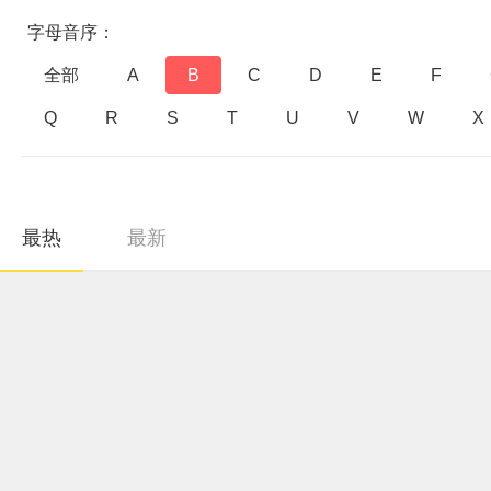
字母音序：
全部
A
B
C
D
E
F
Q
R
S
T
U
V
W
X
最热
最新