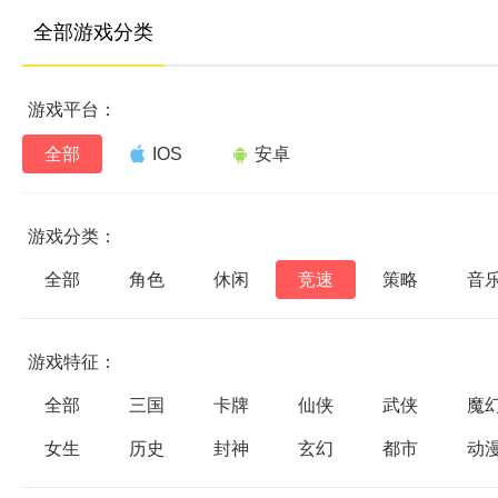
全部游戏分类
游戏平台：
全部
IOS
安卓
游戏分类：
全部
角色
休闲
竞速
策略
音
游戏特征：
全部
三国
卡牌
仙侠
武侠
魔
女生
历史
封神
玄幻
都市
动