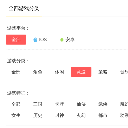
全部游戏分类
游戏平台：
全部
IOS
安卓
游戏分类：
全部
角色
休闲
竞速
策略
音
游戏特征：
全部
三国
卡牌
仙侠
武侠
魔
女生
历史
封神
玄幻
都市
动