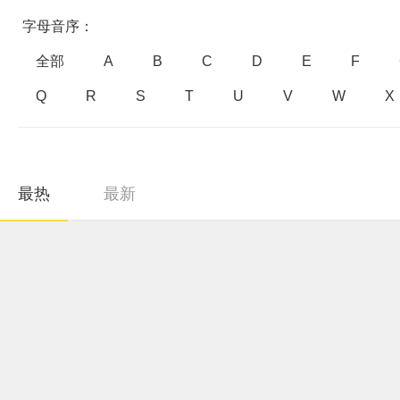
字母音序：
全部
A
B
C
D
E
F
Q
R
S
T
U
V
W
X
最热
最新