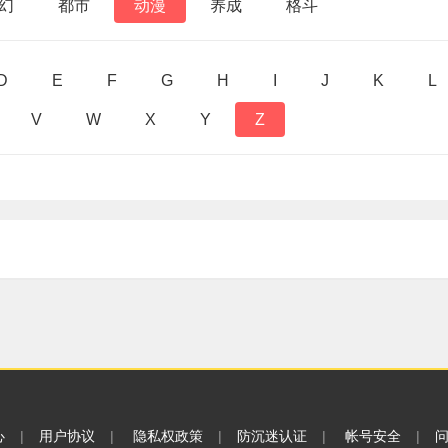
幻
都市
动漫
养成
格斗
D
E
F
G
H
I
J
K
L
V
W
X
Y
Z
心
|
用户协议
|
隐私权政策
|
防沉迷认证
|
帐号安全
|