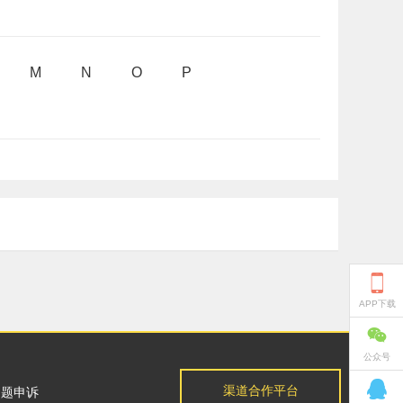
M
N
O
P

APP下载

公众号

渠道合作平台
问题申诉