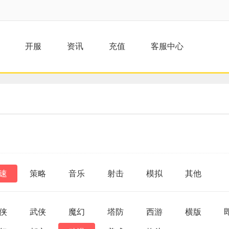
开服
资讯
充值
客服中心
速
策略
音乐
射击
模拟
其他
侠
武侠
魔幻
塔防
西游
横版