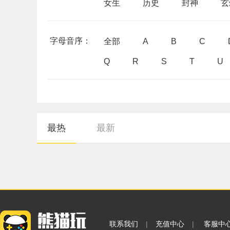
女生
历史
封神
玄
字母音序：
全部
A
B
C
Q
R
S
T
U
最热
最新
联系我们
|
充值中心
|
客服中