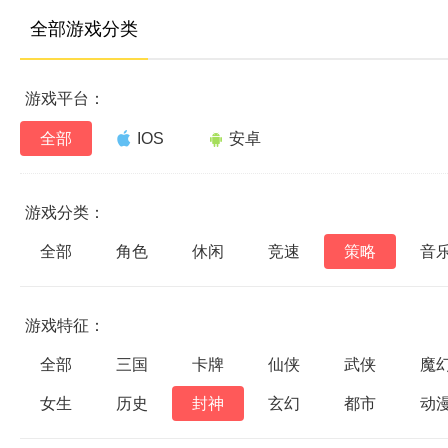
全部游戏分类
游戏平台：
全部
IOS
安卓
游戏分类：
全部
角色
休闲
竞速
策略
音
游戏特征：
全部
三国
卡牌
仙侠
武侠
魔
女生
历史
封神
玄幻
都市
动