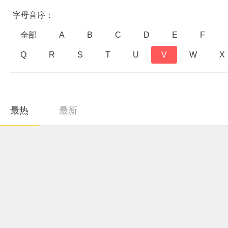
字母音序：
全部
A
B
C
D
E
F
Q
R
S
T
U
V
W
X
最热
最新