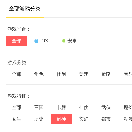
全部游戏分类
游戏平台：
全部
IOS
安卓
游戏分类：
全部
角色
休闲
竞速
策略
音
游戏特征：
全部
三国
卡牌
仙侠
武侠
魔
女生
历史
封神
玄幻
都市
动