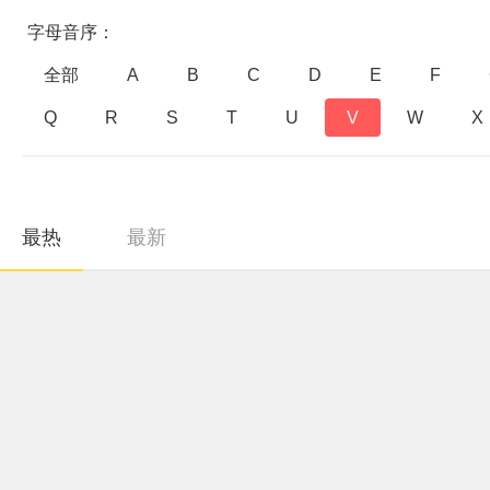
字母音序：
全部
A
B
C
D
E
F
Q
R
S
T
U
V
W
X
最热
最新