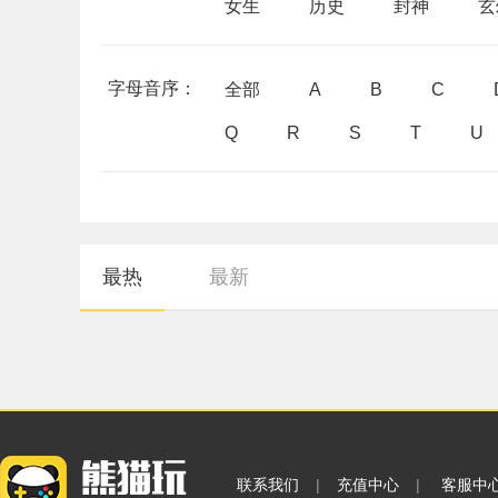
女生
历史
封神
玄
字母音序：
全部
A
B
C
Q
R
S
T
U
最热
最新
联系我们
|
充值中心
|
客服中