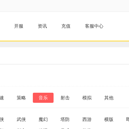
开服
资讯
充值
客服中心
速
策略
音乐
射击
模拟
其他
侠
武侠
魔幻
塔防
西游
横版