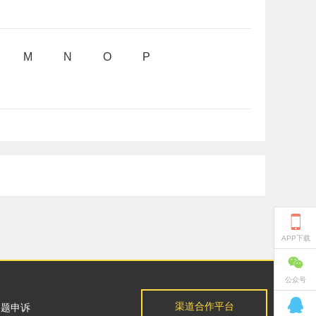
M
N
O
P

APP下载

公众号

渠道合作平台
问题申诉