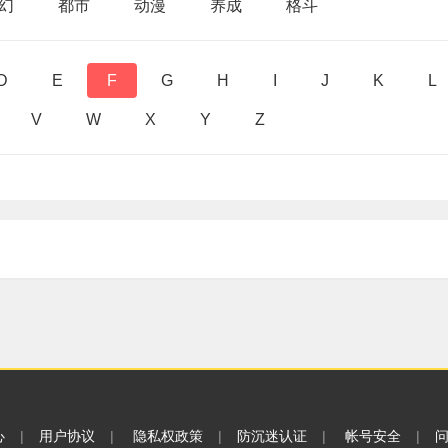
幻
都市
动漫
养成
格斗
D
E
F
G
H
I
J
K
L
V
W
X
Y
Z
心
|
用户协议
|
隐私权政策
|
防沉迷认证
|
帐号安全
|