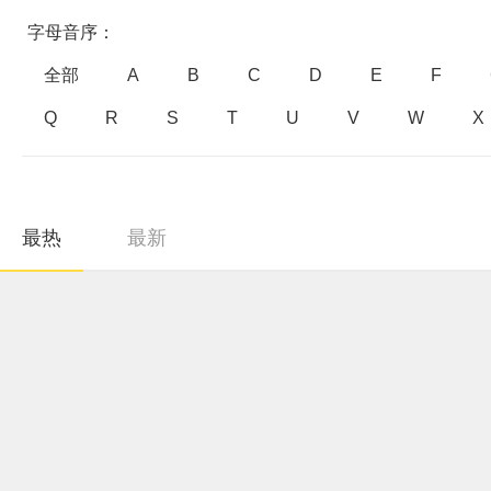
字母音序：
全部
A
B
C
D
E
F
Q
R
S
T
U
V
W
X
最热
最新