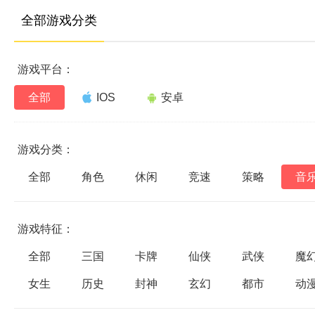
全部游戏分类
游戏平台：
全部
IOS
安卓
游戏分类：
全部
角色
休闲
竞速
策略
音
游戏特征：
全部
三国
卡牌
仙侠
武侠
魔
女生
历史
封神
玄幻
都市
动